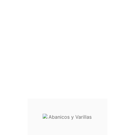
confidencialidad
Este sitio web utiliza cookies propias y de terceros para
mejorar nuestros servicios y mostrarle publicidad
relacionada con sus preferencias mediante el análisis de
sus hábitos de navegación. Para dar su consentimiento
sobre su uso pulse el botón Acepto.
Más información
Personalizar las cookies
Rechazar todo
Acepto
Gestión de cookies
Cookies funcionales
(técnica)
No
Sí
Descripción
Cookies publicitarias
No
Sí