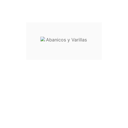
No
Sí
Descripción
Cookies de rendimiento
No
Sí
Descripción
Otras cookies
No
Sí
Descripción
> Cancelar
Rechazar todo
Aceptar selección
Aceptar todo