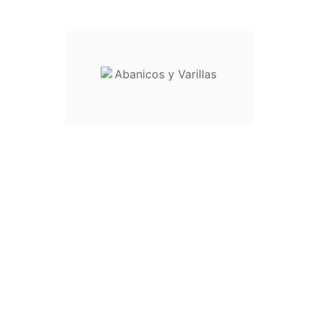
Descripción
Cookies de rendimiento
No
Sí
Descripción
Otras cookies
No
Sí
Descripción
> Cancelar
Rechazar todo
Aceptar selección
Aceptar todo