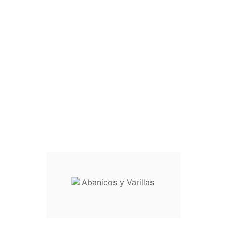





Caixa Cartão para Leques
Complementos
Preço
0,35 €





Sacos Organza 29 x 7,5 cm + 3 cm de
fecho para Leques
Complementos
Preço
0,45 €

All Featured Products