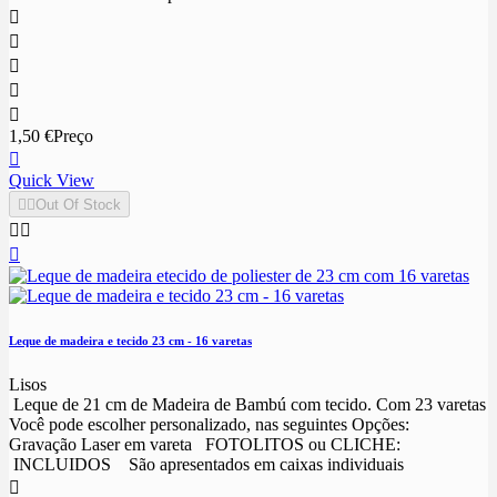





1,50 €
Preço

Quick View


Out Of Stock



Leque de madeira e tecido 23 cm - 16 varetas
Lisos
Leque de 21 cm de Madeira de Bambú com tecido. Com 23 varetas
Você pode escolher personalizado, nas seguintes Opções:
Gravação Laser em vareta FOTOLITOS ou CLICHE:
INCLUIDOS São apresentados em caixas individuais
