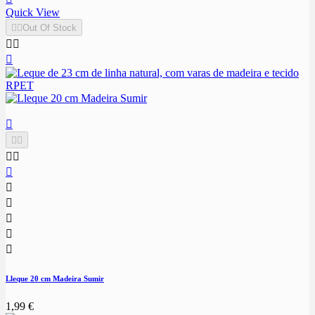
Quick View


Out Of Stock














Lleque 20 cm Madeira Sumir
1,99 €