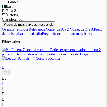
Grid-2
List
List-2
Catelog
Classificar por:
Preço, do mais baixo ao mais alto

Os mais vendidos
Relevância
Nome, de A a Z
Nome, de Z a A
Preço,
do mais baixo ao mais alto
Preço, do mais alto ao mais baixo
Filtros ativos









