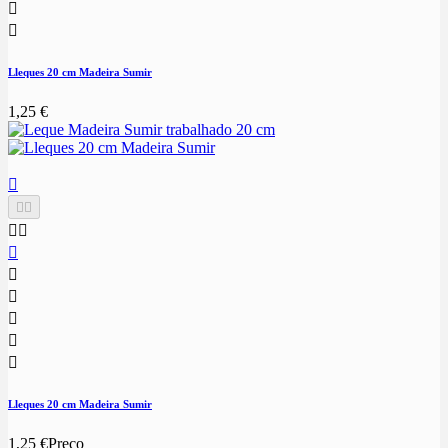


Lleques 20 cm Madeira Sumir
1,25 €











Lleques 20 cm Madeira Sumir
1,25 €
Preço