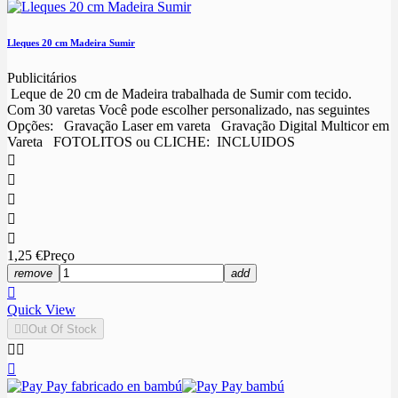
Lleques 20 cm Madeira Sumir
Publicitários
Leque de 20 cm de Madeira trabalhada de Sumir com tecido.
Com 30 varetas Você pode escolher personalizado, nas seguintes
Opções: Gravação Laser em vareta Gravação Digital Multicor em
Vareta FOTOLITOS ou CLICHE: INCLUIDOS





1,25 €
Preço
remove
add

Quick View


Out Of Stock


