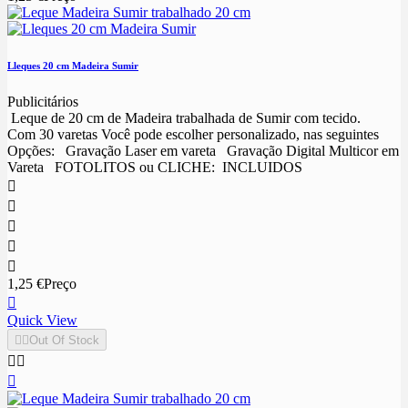
Lleques 20 cm Madeira Sumir
Publicitários
Leque de 20 cm de Madeira trabalhada de Sumir com tecido.
Com 30 varetas Você pode escolher personalizado, nas seguintes
Opções: Gravação Laser em vareta Gravação Digital Multicor em
Vareta FOTOLITOS ou CLICHE: INCLUIDOS





1,25 €
Preço

Quick View


Out Of Stock


