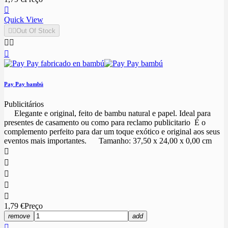

Quick View


Out Of Stock



Pay Pay bambú
Publicitários
Elegante e original, feito de bambu natural e papel. Ideal para
presentes de casamento ou como para reclamo publicitario É o
complemento perfeito para dar um toque exótico e original aos seus
eventos mais importantes. Tamanho: 37,50 x 24,00 x 0,00 cm





1,79 €
Preço
remove
add
