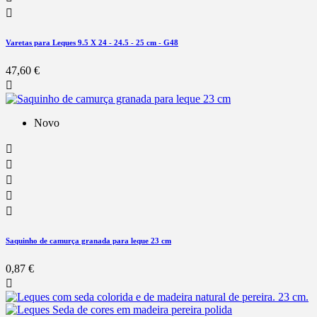

Varetas para Leques 9.5 X 24 - 24.5 - 25 cm - G48
47,60 €

Novo





Saquinho de camurça granada para leque 23 cm
0,87 €
