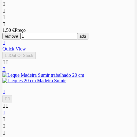




1,50 €
Preço
remove
add

Quick View


Out Of Stock











