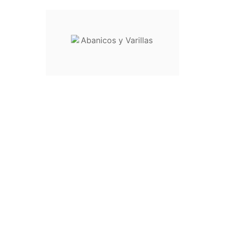
Não
Sim
Descrição
Outros cookies
Não
Sim
Descrição
> Cancelar
Rejeitar tudo
Aceitar Selecção
Aceitar tudo