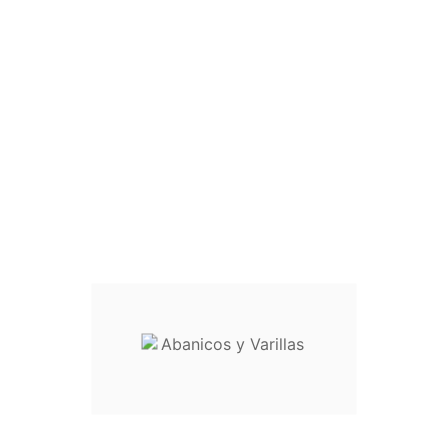
suas preferências, analisando seus hábitos navegação.
Para dar seu consentimento ao seu uso, pressione o botão
Aceito.
Mais informações
Personalizar Cookies
Rejeitar tudo
Aceito
Configuração de cookies
Cookies funcionais
(técnico)
Não
Sim
Descrição
Cookies publicitários
Não
Sim
Descrição
Cookies analíticos
Não