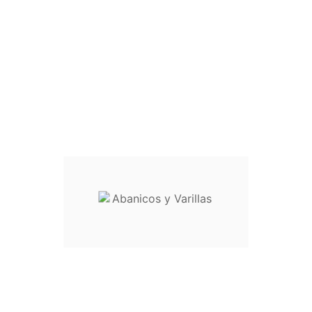
Sua conta



Newsletter

Ok
Pode cancelar a subscrição a qualquer momento. Para tal,
consulte a nossa informação de contacto na declaração legal.

Aceito as condições gerais e a política de
confidencialidade